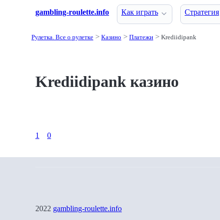
gambling-roulette.info
Как играть
Стратегия
Рулетка. Все о рулетке
Казино
Платежи
Krediidipank
Krediidipank казино
1
0
2022
gambling-roulette.info