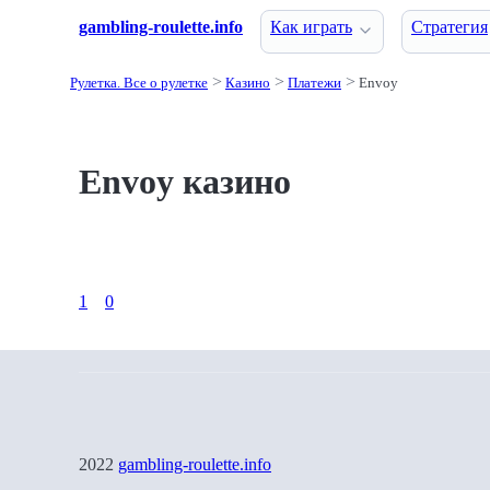
gambling-roulette.info
Как играть
Стратегия
Рулетка. Все о рулетке
Казино
Платежи
Envoy
Envoy казино
1
0
2022
gambling-roulette.info