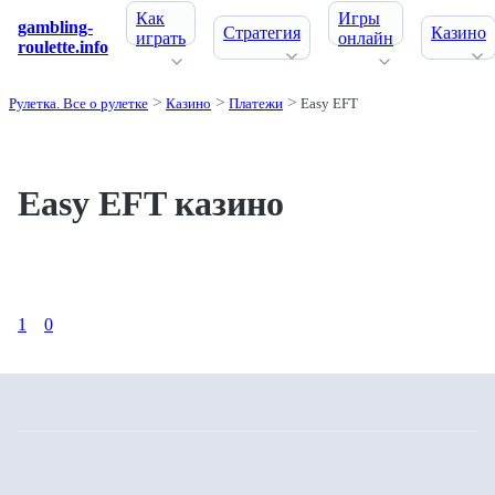
Как
Игры
gambling-
Стратегия
Казино
играть
онлайн
roulette.info
Рулетка. Все о рулетке
Казино
Платежи
Easy EFT
Easy EFT казино
1
0