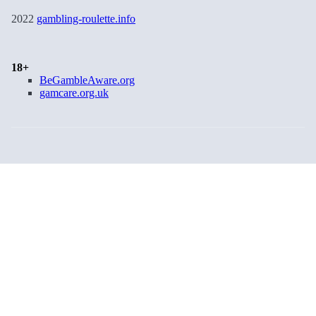
2022
gambling-roulette.info
18+
BeGambleAware.org
gamcare.org.uk