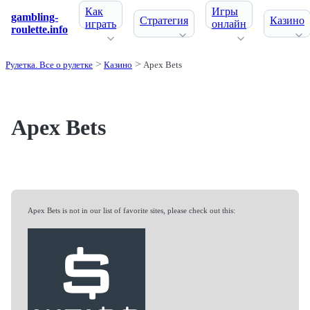
Как
Игры
gambling-
Стратегия
Казино
играть
онлайн
roulette.info
Рулетка. Все о рулетке
Казино
Apex Bets
Apex Bets
Apex Bets is not in our list of favorite sites, please check out this: