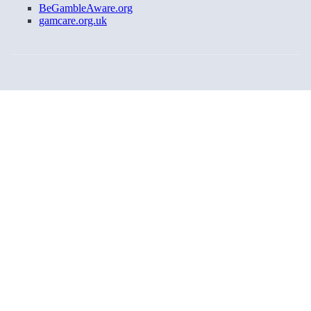
BeGambleAware.org
gamcare.org.uk