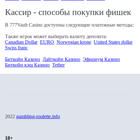
Кассир - способы покупки фишек
В 777Vault Casino доступны следующие платежные методы:
Также игрок может выбирать валюту депозита:
Canadian Dollar
EURO
Norwegian krone
United States dollar
Swiss franc
Биткойн Казино
Лайткойн Казино
Эфириум Казино
Биткойн кэш Казино
Tether
2022
gambling-roulette.info
18+