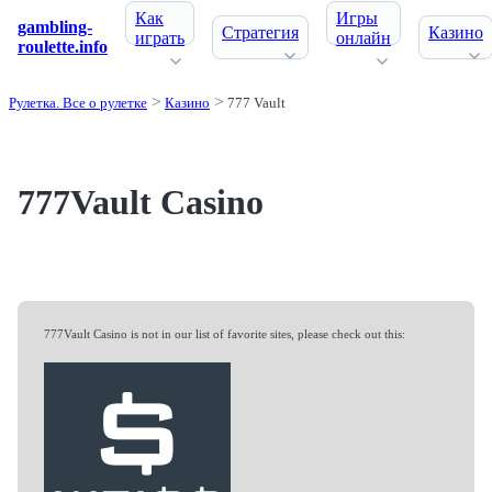
Как
Игры
gambling-
Стратегия
Казино
играть
онлайн
roulette.info
Рулетка. Все о рулетке
Казино
777 Vault
777Vault Casino
777Vault Casino is not in our list of favorite sites, please check out this: